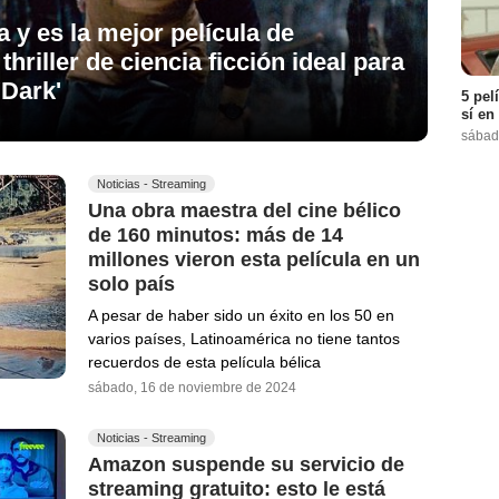
 y es la mejor película de
riller de ciencia ficción ideal para
'Dark'
5 pel
sí en
sábad
Noticias - Streaming
Una obra maestra del cine bélico
de 160 minutos: más de 14
millones vieron esta película en un
solo país
A pesar de haber sido un éxito en los 50 en
varios países, Latinoamérica no tiene tantos
recuerdos de esta película bélica
sábado, 16 de noviembre de 2024
Noticias - Streaming
Amazon suspende su servicio de
streaming gratuito: esto le está