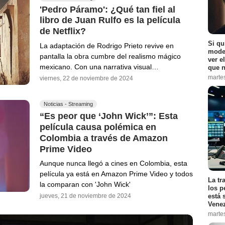
'Pedro Páramo': ¿Qué tan fiel al
libro de Juan Rulfo es la película
de Netflix?
Si qu
La adaptación de Rodrigo Prieto revive en
moder
pantalla la obra cumbre del realismo mágico
ver e
mexicano. Con una narrativa visual…
que n
marte
viernes, 22 de noviembre de 2024
Noticias - Streaming
“Es peor que ‘John Wick’”: Esta
película causa polémica en
Colombia a través de Amazon
Prime Video
Aunque nunca llegó a cines en Colombia, esta
película ya está en Amazon Prime Video y todos
La tr
la comparan con 'John Wick'
los p
está 
jueves, 21 de noviembre de 2024
Vene
marte