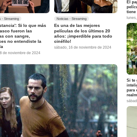
El pa
pelíc
tiene
lunes
s - Streaming
Noticias - Streaming
stancia': Si lo que más
Es una de las mejores
 asco fueron las
películas de los últimos 20
as con sangre,
años: ¡imperdible para todo
es no entendiste la
cinéfilo!
la
sábado, 16 de noviembre de 2024
18 de noviembre de 2024
Si te
intel
para 
realm
sábad