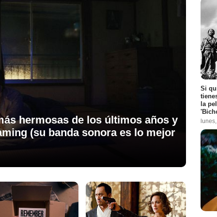
Si qu
tiene
la pe
'Bich
 más hermosas de los últimos años y
lunes
eaming (su banda sonora es lo mejor