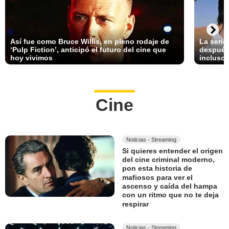
Así fue como Bruce Willis, en pleno rodaje de
La serie
‘Pulp Fiction’, anticipó el futuro del cine que
después 
hoy vivimos
incluso 
Cine
Noticias - Streaming
Si quieres entender el origen
del cine criminal moderno,
pon esta historia de
mafiosos para ver el
ascenso y caída del hampa
con un ritmo que no te deja
respirar
Noticias - Streaming