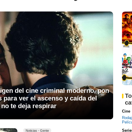
rigen del cine criminal moderno, pon
To
s para ver el ascenso y caída del
ca
no te deja respirar
Cine
Roda
Pelíc
Serie
Noticias - Gente