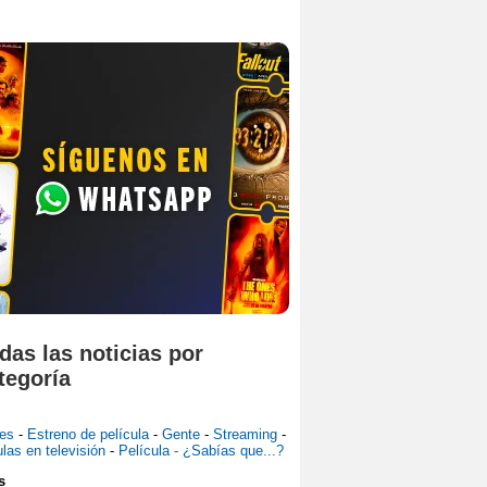
das las noticias por
tegoría
jes
-
Estreno de película
-
Gente
-
Streaming
-
ulas en televisión
-
Película - ¿Sabías que...?
s