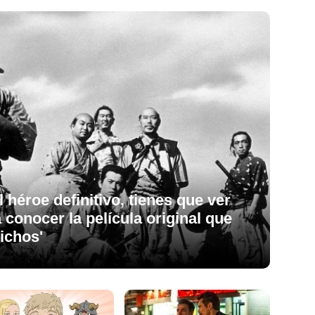
l héroe definitivo, tienes que ver
 conocer la película original que
Bichos'