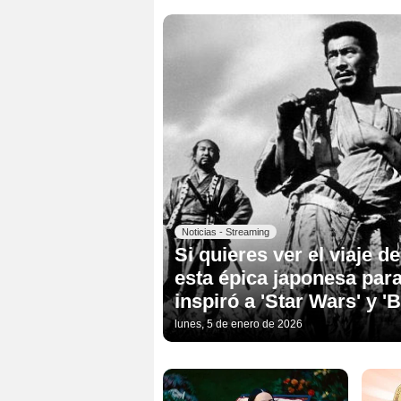
Noticias - Streaming
Si quieres ver el viaje de
esta épica japonesa para
inspiró a 'Star Wars' y '
lunes, 5 de enero de 2026