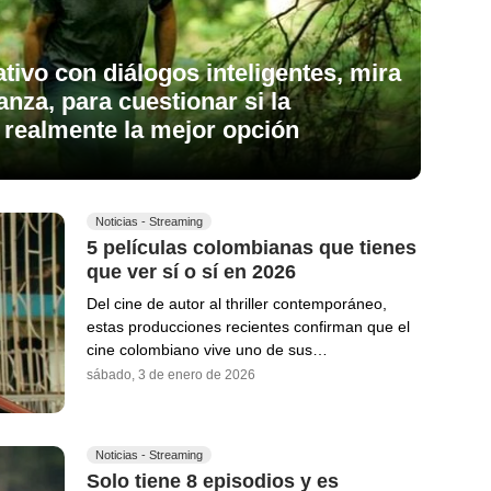
nativo con diálogos inteligentes, mira
ianza, para cuestionar si la
 realmente la mejor opción
Noticias - Streaming
5 películas colombianas que tienes
que ver sí o sí en 2026
Del cine de autor al thriller contemporáneo,
estas producciones recientes confirman que el
cine colombiano vive uno de sus…
sábado, 3 de enero de 2026
Noticias - Streaming
Solo tiene 8 episodios y es