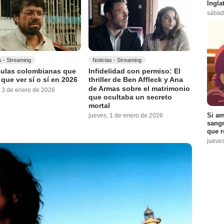
Ingla
sábad
s - Streaming
Noticias - Streaming
culas colombianas que
Infidelidad con permiso: El
 que ver sí o sí en 2026
thriller de Ben Affleck y Ana
de Armas sobre el matrimonio
 3 de enero de 2026
que ocultaba un secreto
mortal
Si am
jueves, 1 de enero de 2026
sangr
que r
jueve