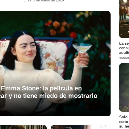
lunes, 5 de enero de 2026
La se
censu
adul
sábad
 Emma Stone: la película en
ar y no tiene miedo de mostrarlo
Solo 
serie
su he