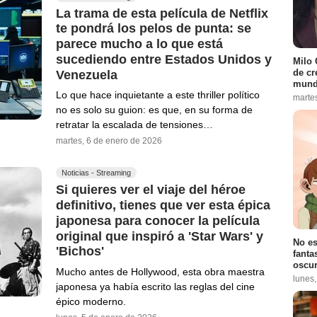
La trama de esta película de Netflix
te pondrá los pelos de punta: se
parece mucho a lo que está
sucediendo entre Estados Unidos y
Milo 
de cr
Venezuela
mund
Lo que hace inquietante a este thriller político
marte
no es solo su guion: es que, en su forma de
retratar la escalada de tensiones…
martes, 6 de enero de 2026
Noticias - Streaming
Si quieres ver el viaje del héroe
definitivo, tienes que ver esta épica
japonesa para conocer la película
original que inspiró a 'Star Wars' y
No es
'Bichos'
fanta
oscur
Mucho antes de Hollywood, esta obra maestra
lunes
japonesa ya había escrito las reglas del cine
épico moderno.