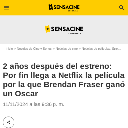
menu
search
Inicio
Noticias de Cine y Series
Noticias de cine
Noticias de películas: Streaming
2 años después del estreno:
Por fin llega a Netflix la película
por la que Brendan Fraser ganó
un Oscar
The New Yorker
11/11/2024 a las 9:36 p. m.
Compartir esta noticia