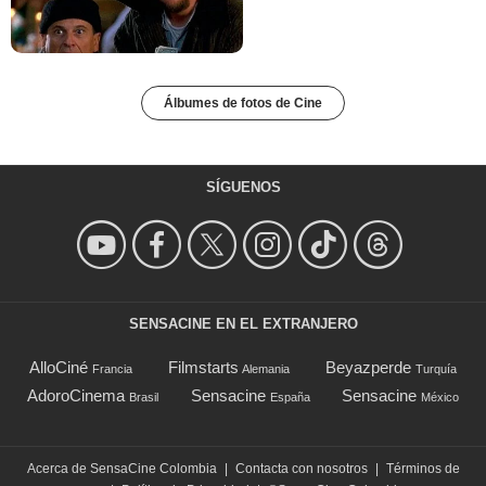
Álbumes de fotos de Cine
SÍGUENOS
SENSACINE EN EL EXTRANJERO
AlloCiné
Filmstarts
Beyazperde
Francia
Alemania
Turquía
AdoroCinema
Sensacine
Sensacine
Brasil
España
México
Acerca de SensaCine Colombia
|
Contacta con nosotros
|
Términos de