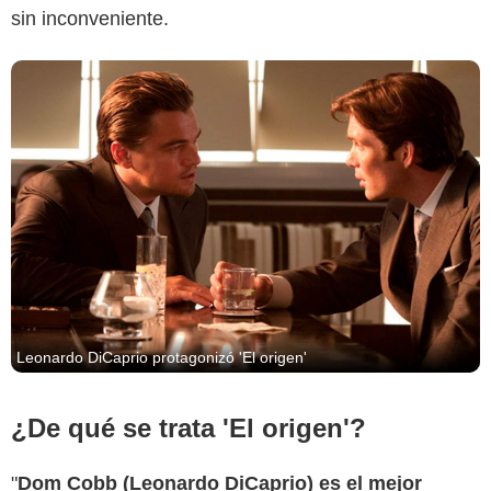
sin inconveniente.
Leonardo DiCaprio protagonizó 'El origen'
¿De qué se trata 'El origen'?
"
Dom Cobb (Leonardo DiCaprio) es el mejor