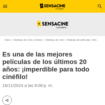
menu
search
Inicio
Noticias de Cine y Series
Noticias de cine
Noticias de películas: Streaming
Es una de las mejores
películas de los últimos 20
años: ¡imperdible para todo
cinéfilo!
Warner Bros. Pictures
16/11/2024 a las 9:08 p. m.
Compartir esta noticia