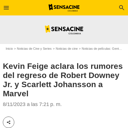
menu
search
Inicio
Noticias de Cine y Series
Noticias de cine
Noticias de películas: Gente
Ke
Kevin Feige aclara los rumores
del regreso de Robert Downey
Jr. y Scarlett Johansson a
Marvel
SensaCine
8/11/2023 a las 7:21 p. m.
Compartir esta noticia