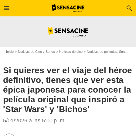
menu
search
Inicio
Noticias de Cine y Series
Noticias de cine
Noticias de películas: Streaming
Si quieres ver el viaje del héroe
definitivo, tienes que ver esta
épica japonesa para conocer la
película original que inspiró a
Prime Video
'Star Wars' y 'Bichos'
5/01/2026 a las 5:00 p. m.