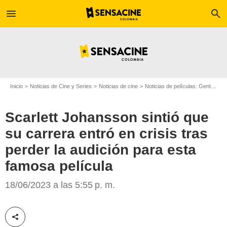
menu
search
Inicio
Noticias de Cine y Series
Noticias de cine
Noticias de películas: Gente
Sc
Scarlett Johansson sintió que
su carrera entró en crisis tras
perder la audición para esta
famosa película
'Juego de gemelas' y más películas para las que Scarlett Johansson
audicionó y no fue elegida
18/06/2023 a las 5:55 p. m.
Compartir esta noticia