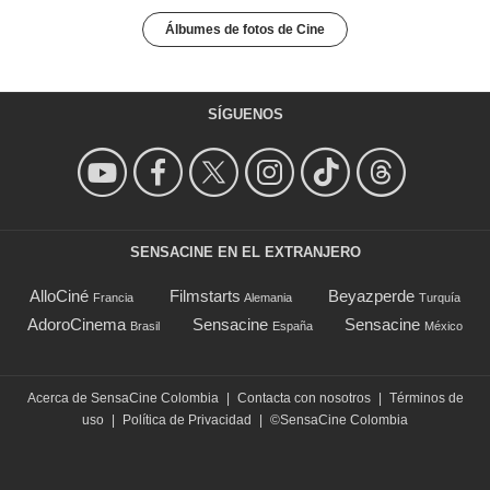
Álbumes de fotos de Cine
SÍGUENOS
SENSACINE EN EL EXTRANJERO
AlloCiné
Filmstarts
Beyazperde
Francia
Alemania
Turquía
AdoroCinema
Sensacine
Sensacine
Brasil
España
México
Acerca de SensaCine Colombia
|
Contacta con nosotros
|
Términos de
uso
|
Política de Privacidad
|
©SensaCine Colombia