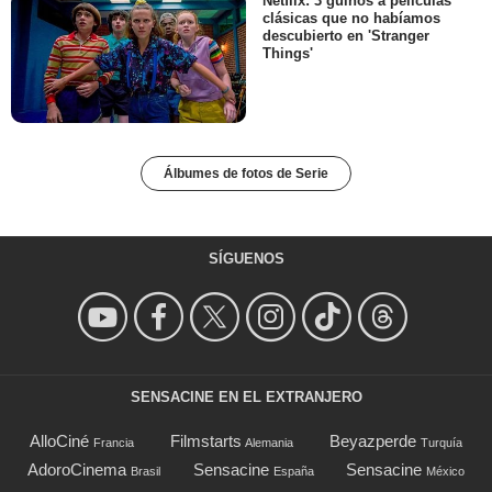
Netflix: 3 guiños a películas
clásicas que no habíamos
descubierto en 'Stranger
Things'
Álbumes de fotos de Serie
SÍGUENOS
SENSACINE EN EL EXTRANJERO
AlloCiné
Filmstarts
Beyazperde
Francia
Alemania
Turquía
AdoroCinema
Sensacine
Sensacine
Brasil
España
México