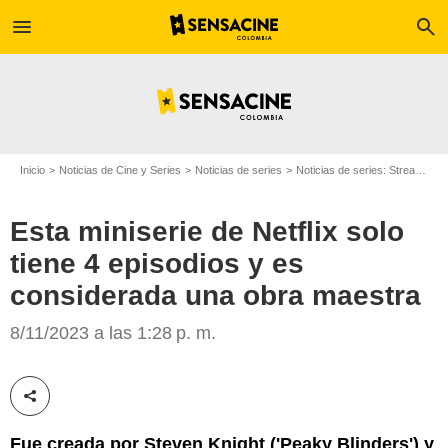
menu
search
Inicio
Noticias de Cine y Series
Noticias de series
Noticias de series: Streaming
Esta miniserie de Netflix solo
tiene 4 episodios y es
considerada una obra maestra
Netflix
8/11/2023 a las 1:28 p. m.
Compartir esta noticia
Fue creada por Steven Knight ('Peaky Blinders') y