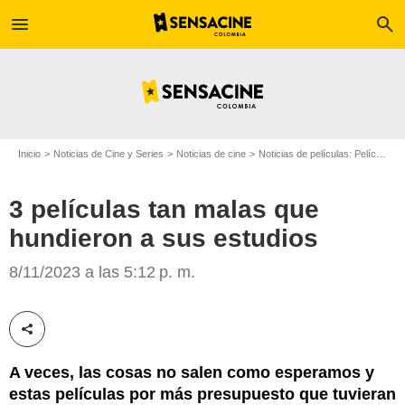
menu
search
Inicio
Noticias de Cine y Series
Noticias de cine
Noticias de películas: Película - ¿Sabías que...?
3 películas tan malas que
hundieron a sus estudios
D.R.
8/11/2023 a las 5:12 p. m.
Compartir esta noticia
A veces, las cosas no salen como esperamos y
estas películas por más presupuesto que tuvieran