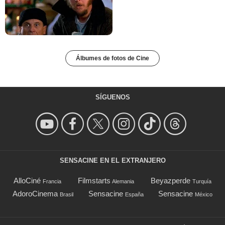
Álbumes de fotos de Cine
SÍGUENOS
SENSACINE EN EL EXTRANJERO
AlloCiné
Filmstarts
Beyazperde
Francia
Alemania
Turquía
AdoroCinema
Sensacine
Sensacine
Brasil
España
México