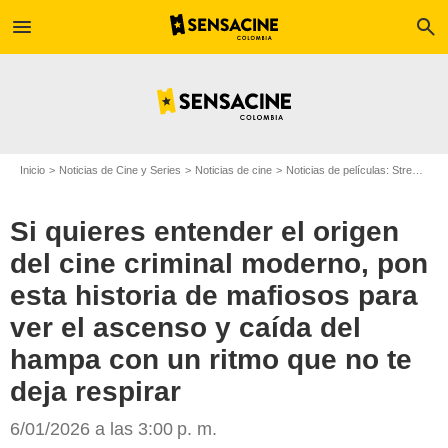
menu
search
Inicio
Noticias de Cine y Series
Noticias de cine
Noticias de películas: Streaming
Si quieres entender el origen
del cine criminal moderno, pon
esta historia de mafiosos para
Netflix
ver el ascenso y caída del
hampa con un ritmo que no te
deja respirar
6/01/2026 a las 3:00 p. m.