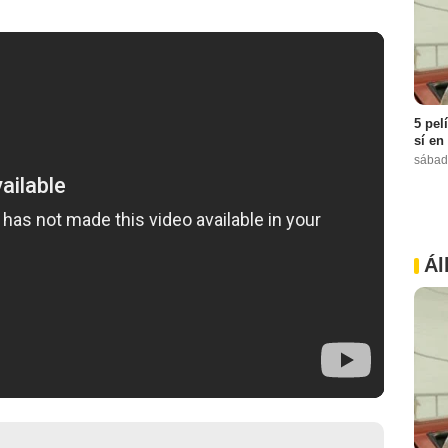
5 pel
sí en
sábad
Ál