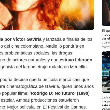
Si qu
moder
ver e
da por Víctor Gaviria
y lanzada a finales de los
que n
co del cine colombiano. Nadie lo pondría en
marte
es problemáticas sociales, las drogas
leno de actores naturales y que
estuvo liderado
gonista del largometraje rodado en Medellín.
podría decirse que la película marcó casi que
era cinematográfica de Gaviria, quien unos años
o popular filme:
'Rodrigo D: No futuro' (1990)
La tr
estelar. Ambas producciones estuvieron
los p
está 
 'Mejor película' en El Festival de Cannes.
Vene