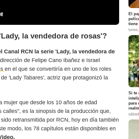
El pa
pelíc
tiene
lunes
'Lady, la vendedora de rosas'?
el Canal RCN la serie 'Lady, la vendedora de
a dirección de Felipe Cano Ibañez e Israel
es
en el que se convertiría en uno de los roles
de 'Lady Tabares', actriz que protagonizó la
Si te
intel
na mujer que desde los 10 años de edad
para 
realm
 calles", es la sinopsis de la producción que,
sábad
sido retransmitida por RCN, hoy en día también
te modo, los 78 capítulos están disponibles en
Video.