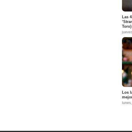
Las 4
‘Stra
Toro)
jueve
Los l
mejor
lunes