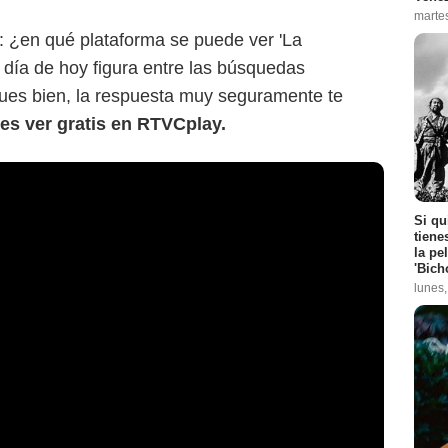
marte
n: ¿en qué plataforma se puede ver 'La
 día de hoy figura entre las búsquedas
ues bien, la respuesta muy seguramente te
es ver gratis en RTVCplay.
Si qu
tiene
la pe
'Bich
lunes