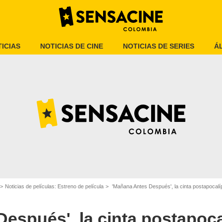
ICIAS
NOTICIAS DE CINE
NOTICIAS DE SERIES
Á
Después', película con Natalia Reyes
Noticias de películas: Estreno de película
'Mañana Antes Después', la cinta postapocalíptica
espués', la cinta postapoca