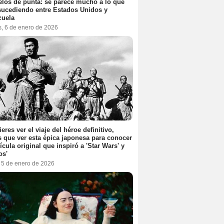
elos de punta: se parece mucho a lo que
sucediendo entre Estados Unidos y
zuela
s, 6 de enero de 2026
ieres ver el viaje del héroe definitivo,
s que ver esta épica japonesa para conocer
lícula original que inspiró a 'Star Wars' y
os'
, 5 de enero de 2026