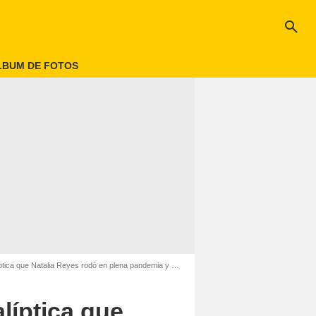
search
LBUM DE FOTOS
 que Natalia Reyes rodó en plena pandemia y embarazada
líptica que