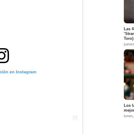
Las 4
‘Stra
Toro)
jueve
ación en Instagram
Los l
mejor
lunes