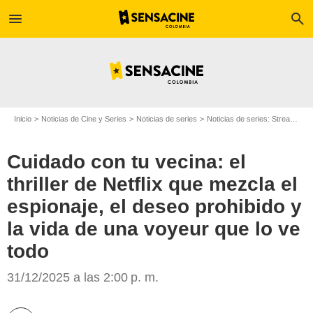
menu
search
Inicio
Noticias de Cine y Series
Noticias de series
Noticias de series: Streaming
Cuidado con tu vecina: el
thriller de Netflix que mezcla el
espionaje, el deseo prohibido y
Netflix
la vida de una voyeur que lo ve
todo
31/12/2025 a las 2:00 p. m.