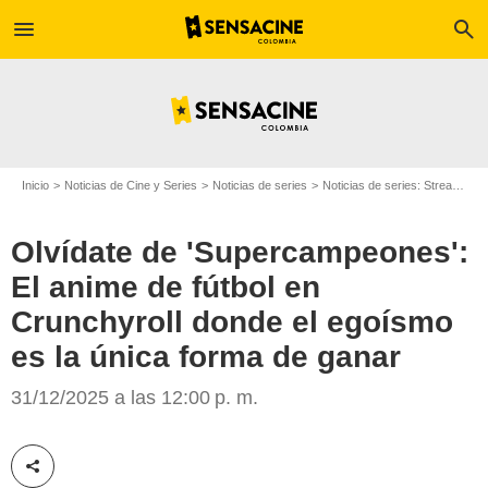
menu
search
Inicio
Noticias de Cine y Series
Noticias de series
Noticias de series: Streaming
Olvídate de 'Supercampeones':
El anime de fútbol en
Crunchyroll donde el egoísmo
es la única forma de ganar
Crunchyroll
31/12/2025 a las 12:00 p. m.
Compartir esta noticia