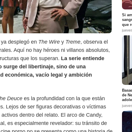
Si am
sangr
que r
jueve
e ya desplegó en
The Wire
y
Treme
, observa el
rales. Aquí no hay héroes ni villanos absolutos,
ructuras que los superan.
La serie entiende
HBO Max
o surge del libertinaje, sino de una
d económica, vacío legal y ambición
Basad
de Ne
he Deuce
es la profundidad con la que están
adole
jueve
. Lejos de ser figuras decorativas o víctimas
activos dentro del relato. El arco de Candy,
al, es especialmente revelador: su tránsito de
e cine porno no se presenta como una historia de