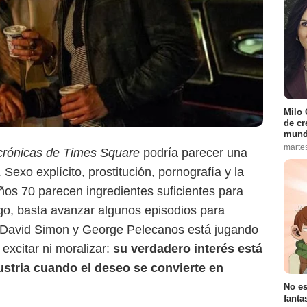
Milo 
de cr
mund
marte
crónicas de Times Square
podría parecer una
Sexo explícito, prostitución, pornografía y la
os 70 parecen ingredientes suficientes para
HBO Max
go, basta avanzar algunos episodios para
r David Simon y George Pelecanos está jugando
excitar ni moralizar:
su verdadero interés está
stria cuando el deseo se convierte en
No es
fanta