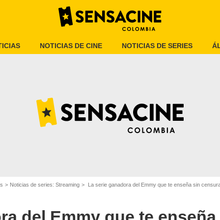
ICIAS
NOTICIAS DE CINE
NOTICIAS DE SERIES
Á
HBO Max
es
Noticias de series: Streaming
La serie ganadora del Emmy que te enseña sin censura el
ora del Emmy que te enseña