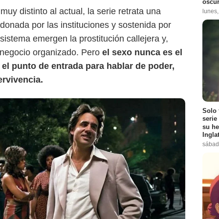
oscur
 distinto al actual, la serie retrata una
lunes
donada por las instituciones y sostenida por
istema emergen la prostitución callejera y,
 negocio organizado. Pero
el sexo nunca es el
, el punto de entrada para hablar de poder,
ervivencia.
Solo 
serie
su he
Ingla
sábad