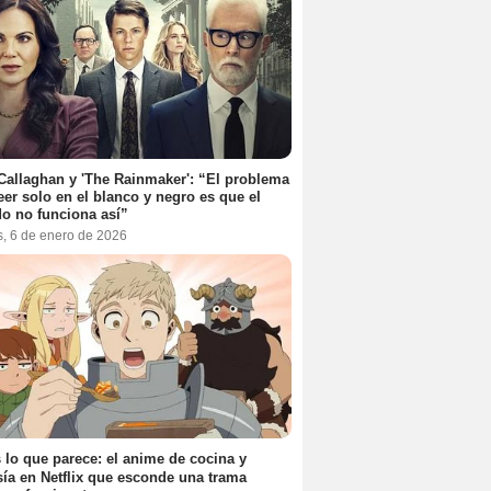
Callaghan y 'The Rainmaker': “El problema
eer solo en el blanco y negro es que el
o no funciona así”
s, 6 de enero de 2026
 lo que parece: el anime de cocina y
sía en Netflix que esconde una trama