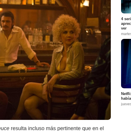
4 ser
aprec
ver
marte
Netfl
había
jueve
euce
resulta incluso más pertinente que en el