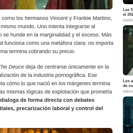
HBO Max
Las 5
el 20
 como los hermanos Vincent y Frankie Martino,
marte
 mismo mundo. Uno intenta integrarse al
ro se hunde en la marginalidad y el exceso. Más
dad funciona como una metáfora clara: no importa
tema termina cobrando su precio.
The Deuce
deja de centrarse únicamente en la
lización de la industria pornográfica. Ese
Los a
ela cómo lo que nació en los márgenes termina
de su
 las mismas lógicas de explotación que prometía
miérc
e dialoga de forma directa con debates
tales, precarización laboral y control del