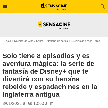
menu
search
Inicio
Noticias de Cine y Series
Noticias de series
Noticias de series: Streaming
Solo tiene 8 episodios y es
aventura mágica: la serie de
fantasía de Disney+ que te
divertirá con su heroína
rebelde y espadachines en la
Inglaterra antigua
Disney+
3/01/2026 a las 10:00 a. m.