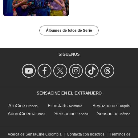
Álbumes de fotos de Serie
SÍGUENOS
SENSACINE EN EL EXTRANJERO
AlloCiné
Filmstarts
Beyazperde
Francia
Alemania
Turquía
AdoroCinema
Sensacine
Sensacine
Brasil
España
México
Acerca de SensaCine Colombia
|
Contacta con nosotros
|
Términos de