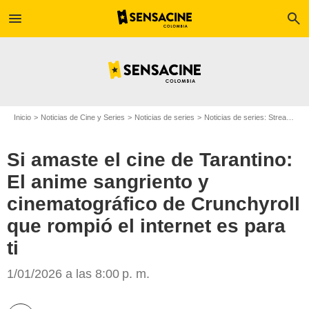
menu
search
Inicio
Noticias de Cine y Series
Noticias de series
Noticias de series: Streaming
Si amaste el cine de Tarantino:
El anime sangriento y
cinematográfico de Crunchyroll
Crunchyroll
que rompió el internet es para
ti
1/01/2026 a las 8:00 p. m.