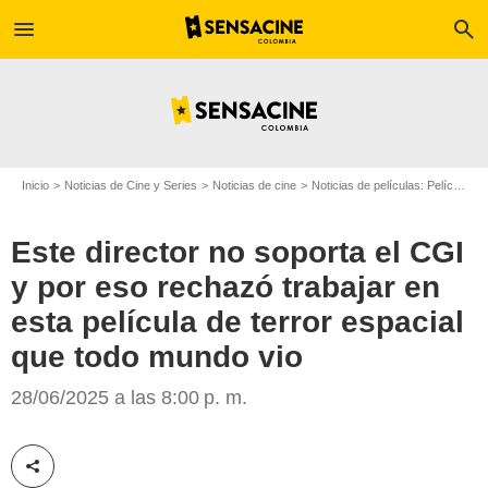
menu
search
Inicio
Noticias de Cine y Series
Noticias de cine
Noticias de películas: Película - ¿Sabías que...?
Este director no soporta el CGI
y por eso rechazó trabajar en
esta película de terror espacial
que todo mundo vio
28/06/2025 a las 8:00 p. m.
Google
Compartir esta noticia