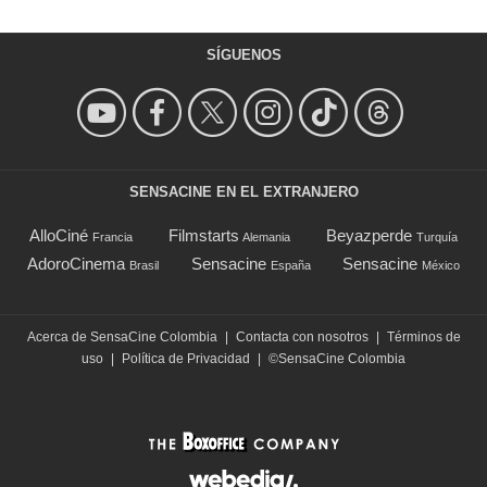
SÍGUENOS
SENSACINE EN EL EXTRANJERO
AlloCiné
Filmstarts
Beyazperde
Francia
Alemania
Turquía
AdoroCinema
Sensacine
Sensacine
Brasil
España
México
Acerca de SensaCine Colombia
|
Contacta con nosotros
|
Términos de
uso
|
Política de Privacidad
|
©SensaCine Colombia