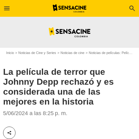
menu
search
Inicio
Noticias de Cine y Series
Noticias de cine
Noticias de películas: Película - ¿Sabías que...?
La película de terror que
Johnny Depp rechazó y es
considerada una de las
mejores en la historia
CNN
5/06/2024 a las 8:25 p. m.
Compartir esta noticia