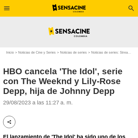
menu
search
Inicio
Noticias de Cine y Series
Noticias de series
Noticias de series: Streaming
HBO cancela 'The Idol', serie
con The Weeknd y Lily-Rose
Depp, hija de Johnny Depp
The Idol
29/08/2023 a las 11:27 a. m.
Compartir esta noticia
El lanzamiento de 'The Idol' ha sido uno de los