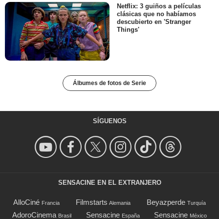
Netflix: 3 guiños a películas
clásicas que no habíamos
descubierto en 'Stranger
Things'
Álbumes de fotos de Serie
SÍGUENOS
SENSACINE EN EL EXTRANJERO
AlloCiné
Filmstarts
Beyazperde
Francia
Alemania
Turquía
AdoroCinema
Sensacine
Sensacine
Brasil
España
México