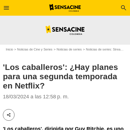
menu
search
Inicio
Noticias de Cine y Series
Noticias de series
Noticias de series: Streaming
'Los caballeros': ¿Hay planes
para una segunda temporada
en Netflix?
Netflix
18/03/2024 a las 12:58 p. m.
Compartir esta noticia
'Los caballeros', dirigida por Guy Ritchie, es uno