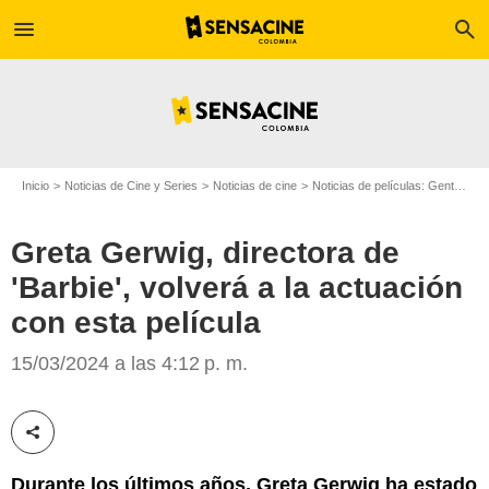
menu
search
Inicio
Noticias de Cine y Series
Noticias de cine
Noticias de películas: Gente
Gr
Greta Gerwig, directora de
'Barbie', volverá a la actuación
con esta película
Getty Images
15/03/2024 a las 4:12 p. m.
Compartir esta noticia
Durante los últimos años, Greta Gerwig ha estado