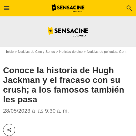
menu
search
Inicio
Noticias de Cine y Series
Noticias de cine
Noticias de películas: Gente
Co
Conoce la historia de Hugh
Jackman y el fracaso con su
crush; a los famosos también
les pasa
Hugh Jackman como Wolverine
28/05/2023 a las 9:30 a. m.
Compartir esta noticia