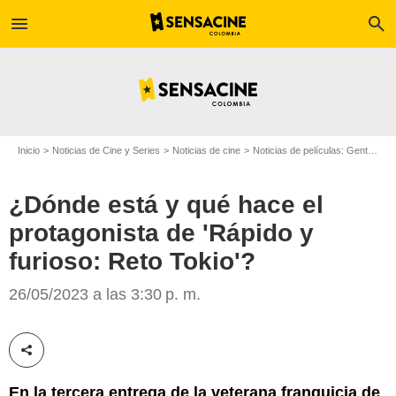
menu
search
Inicio
Noticias de Cine y Series
Noticias de cine
Noticias de películas: Gente
¿D
¿Dónde está y qué hace el
protagonista de 'Rápido y
furioso: Reto Tokio'?
'Rápido y furioso: Reto Tokio'
26/05/2023 a las 3:30 p. m.
Compartir esta noticia
En la tercera entrega de la veterana franquicia de