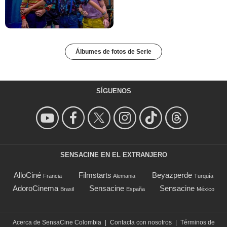
Álbumes de fotos de Serie
SÍGUENOS
SENSACINE EN EL EXTRANJERO
AlloCiné
Filmstarts
Beyazperde
Francia
Alemania
Turquía
AdoroCinema
Sensacine
Sensacine
Brasil
España
México
Acerca de SensaCine Colombia
|
Contacta con nosotros
|
Términos de