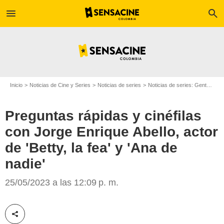
menu
search
Inicio
Noticias de Cine y Series
Noticias de series
Noticias de series: Gente
Pre
Preguntas rápidas y cinéfilas
con Jorge Enrique Abello, actor
de 'Betty, la fea' y 'Ana de
nadie'
SensaCine
25/05/2023 a las 12:09 p. m.
Compartir esta noticia