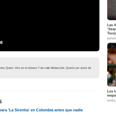
Las 4
‘Stra
Toro)
jueve
ley Quinn. Vivo en el número 7 de calle Melancolía. Quería ser actriz de
Los l
mejor
s
lunes
ara 'La Sirenita' en Colombia antes que nadie