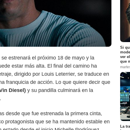
Si qu
moder
ver e
se estrenará el próximo 18 de mayo y la
que n
uede estar más alta. El final del camino ha
marte
je, dirigido por Louis Leterrier, se traduce en
na franquicia de acción. Lo que quiere decir que
Vin Diesel)
y su pandilla culminará en la
.
as desde que fue estrenada la primera cinta,
co protagonista que se ha mantenido estable en
La tr
n estado desde el inicio Michelle Rodríguez