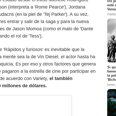
los p
está 
bson (interpreta a 'Rome Pearce'), Jordana
Vene
acris (en la piel de 'Tej Parker'). A su vez,
marte
es entrar y salir de la saga y para la nueva
ajes de Jason Momoa (como el malo de 'Dante
do el rol de 'Tess').
 'Rápidos y furiosos' es inevitable que la
 mente sea la de Vin Diesel, el actor hasta ha
quicia. Es por eso y otros factores que genera
Si qu
pagaron a la estrella de cine por participar en
tiene
la pe
 de acuerdo con Variety,
el también
'Bich
lunes
0 millones de dólares.