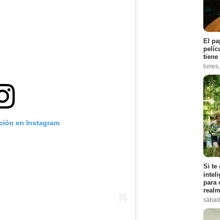
El pa
pelíc
tiene
lunes
ación en Instagram
Si te
intel
para 
realm
sábad