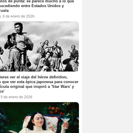
elos de punta: se parece mucho a lo que
sucediendo entre Estados Unidos y
zuela
s, 6 de enero de 2026
ieres ver el viaje del héroe definitivo,
s que ver esta épica japonesa para conocer
lícula original que inspiró a 'Star Wars' y
os'
, 5 de enero de 2026