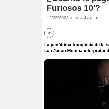
Furiosos 10'?
12/05/2023 a las 4:44 p. m.
Compartir esta noticia
La penúltima franquicia de la 
con Jason Momoa interpretando 