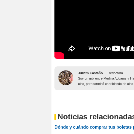
Julieth Castaño
-
Redactora
Soy un mix entre Merlina Addams y Har
cine, pero terminé escribiendo de cine
Noticias relacionada
Dónde y cuándo comprar tus boletas p