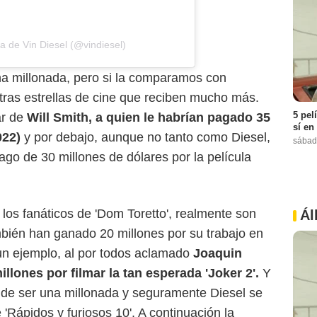
a de Vin Diesel (@vindiesel)
na millonada, pero si la comparamos con
otras estrellas de cine que reciben mucho más.
5 pel
ar de
Will Smith, a quien le habrían pagado 35
sí en
022)
y por debajo, aunque no tanto como Diesel,
sábad
go de 30 millones de dólares por la película
los fanáticos de 'Dom Toretto', realmente son
Ál
bién han ganado 20 millones por su trabajo en
 un ejemplo, al por todos aclamado
Joaquin
llones por filmar la tan esperada 'Joker 2'.
Y
 de ser una millonada y seguramente Diesel se
Rápidos y furiosos 10'. A continuación la