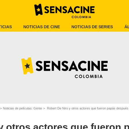
ICIAS
NOTICIAS DE CINE
NOTICIAS DE SERIES
Á
Robert De Niro, actor
Noticias de películas: Gente
Robert De Niro y otros actores que fueron papás después 
y otros actores que fueron 