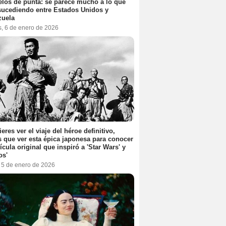
elos de punta: se parece mucho a lo que
sucediendo entre Estados Unidos y
zuela
s, 6 de enero de 2026
ieres ver el viaje del héroe definitivo,
s que ver esta épica japonesa para conocer
lícula original que inspiró a 'Star Wars' y
os'
, 5 de enero de 2026