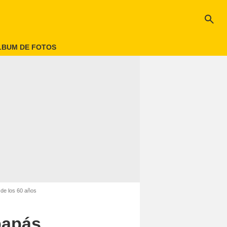
search
LBUM DE FOTOS
de los 60 años
papás