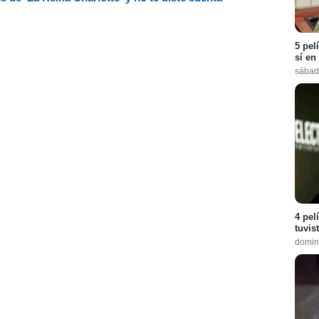
5 pel
sí en
sábad
4 pel
tuvis
domin