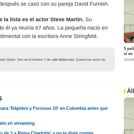
o después se casó con su pareja David Furnish.
la lista es el actor Steve Martin.
Su
do él ya reunía 67 años. La pequeña nació en
timental con la escritora Anne Stringfeld.
5 pel
sí en
sábad
ley Quinn. Vivo en el número 7 de calle Melancolía. Quería ser actriz de
Ál
s
ara 'Rápidos y Furiosos 10' en Colombia antes que
atis en streaming
 de 'La Reina Charlotte' y no te diste cuenta