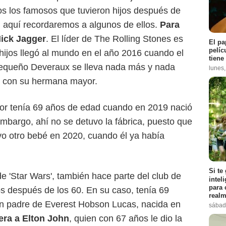
os los famosos que tuvieron hijos después de
 aquí recordaremos a algunos de ellos.
Para
ick Jagger
. El líder de The Rolling Stones es
El pa
pelíc
 hijos llegó al mundo en el año 2016 cuando el
tiene
 pequeño Deveraux se lleva nada más y nada
lunes
a con su hermana mayor.
tor tenía 69 años de edad cuando en 2019 nació
embargo, ahí no se detuvo la fábrica, puesto que
vo otro bebé en 2020, cuando él ya había
Si te
de 'Star Wars', también hace parte del club de
intel
para 
os después de los 60. En su caso, tenía 69
realm
en padre de Everest Hobson Lucas, nacida en
sábad
era a Elton John
, quien con 67 años le dio la