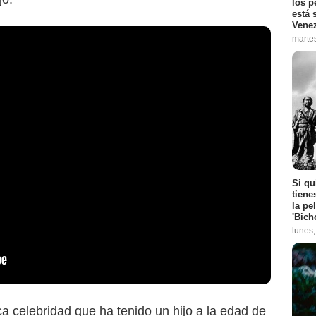
los p
está 
Vene
marte
Si qu
tiene
la pe
'Bich
lunes
a celebridad que ha tenido un hijo a la edad de