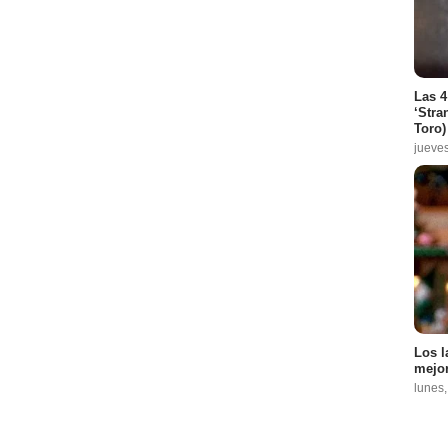
Las 4
‘Stra
Toro)
jueve
Los l
mejor
lunes