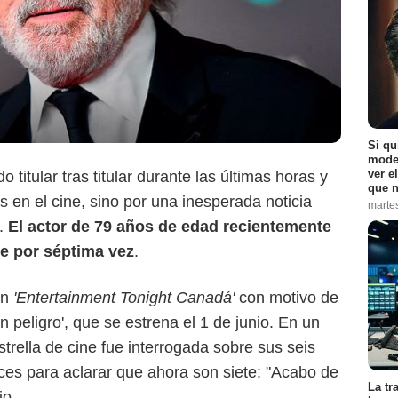
Si qu
moder
ver e
titular tras titular durante las últimas horas y
que n
 en el cine, sino por una inesperada noticia
marte
l.
El actor de 79 años de edad recientemente
re por séptima vez
.
on
'Entertainment Tonight Canadá'
con motivo de
n peligro', que se estrena el 1 de junio. En un
trella de cine fue interrogada sobre sus seis
eces para aclarar que ahora son siete: "Acabo de
La tr
jo.