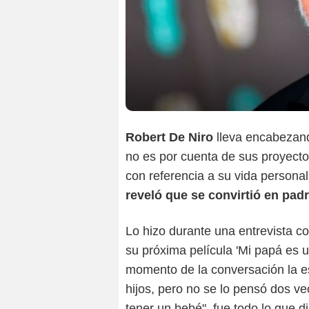
Robert De Niro
lleva encabezando 
no es por cuenta de sus proyectos
con referencia a su vida persona
reveló que se convirtió en pad
Lo hizo durante una entrevista c
su próxima película 'Mi papá es u
momento de la conversación la es
hijos, pero no se lo pensó dos v
tener un bebé", fue todo lo que di