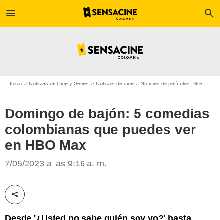
menu
search
Inicio
Noticias de Cine y Series
Noticias de cine
Noticias de películas: Streaming
Domingo de bajón: 5 comedias
colombianas que puedes ver
en HBO Max
Película '¿Usted no sabe quién soy yo?'
7/05/2023 a las 9:16 a. m.
Compartir esta noticia
Desde '¿Usted no sabe quién soy yo?' hasta