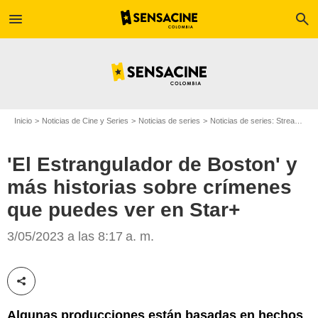
menu
search
Inicio
Noticias de Cine y Series
Noticias de series
Noticias de series: Streaming
'El Estrangulador de Boston' y
más historias sobre crímenes
que puedes ver en Star+
'El estrangulador de Boston'/Foto: Star+
3/05/2023 a las 8:17 a. m.
Compartir esta noticia
Algunas producciones están basadas en hechos