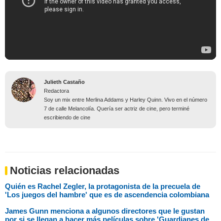
Julieth Castaño
Redactora
Soy un mix entre Merlina Addams y Harley Quinn. Vivo en el número
7 de calle Melancolía. Quería ser actriz de cine, pero terminé
escribiendo de cine
Noticias relacionadas
Quién es Rachel Zegler, la protagonista de la precuela de
'Los juegos del hambre' que es de ascendencia colombiana
James Gunn menciona a algunos directores que le gustan
por si se llegan a hacer más películas sobre 'Guardianes de