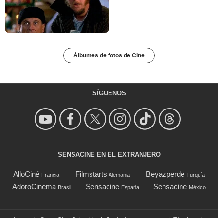
Álbumes de fotos de Cine
SÍGUENOS
SENSACINE EN EL EXTRANJERO
AlloCiné
Filmstarts
Beyazperde
Francia
Alemania
Turquía
AdoroCinema
Sensacine
Sensacine
Brasil
España
México