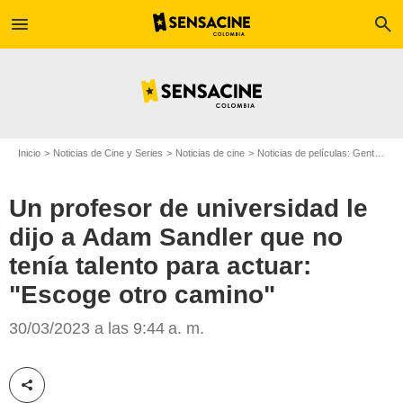
menu
search
Inicio
Noticias de Cine y Series
Noticias de cine
Noticias de películas: Gente
Un
Un profesor de universidad le
dijo a Adam Sandler que no
tenía talento para actuar:
"Escoge otro camino"
'Misterio a bordo', película con Adam Sandler/Foto: Netflix
30/03/2023 a las 9:44 a. m.
Compartir esta noticia