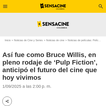
menu
search
Inicio
Noticias de Cine y Series
Noticias de cine
Noticias de películas: Película - ¿Sabías que...?
Así fue como Bruce Willis, en
pleno rodaje de ‘Pulp Fiction’,
anticipó el futuro del cine que
hoy vivimos
Netflix
1/09/2025 a las 2:00 p. m.
Compartir esta noticia