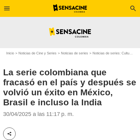
menu
search
Inicio
Noticias de Cine y Series
Noticias de series
Noticias de series: Cultura Series
La serie colombiana que
fracasó en el país y después se
volvió un éxito en México,
Brasil e incluso la India
Telemundo
30/04/2025 a las 11:17 p. m.
Compartir esta noticia