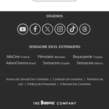
SÍGUENOS
SENSACINE EN EL EXTRANJERO
AlloCiné
Filmstarts
Beyazperde
Francia
Alemania
Turquía
AdoroCinema
Sensacine
Sensacine
Brasil
España
México
Acerca de SensaCine Colombia
|
Contacta con nosotros
|
Términos de
uso
|
Política de Privacidad
|
©SensaCine Colombia