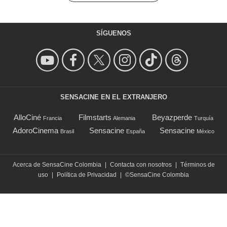
SÍGUENOS
SENSACINE EN EL EXTRANJERO
AlloCiné
Filmstarts
Beyazperde
Francia
Alemania
Turquía
AdoroCinema
Sensacine
Sensacine
Brasil
España
México
Acerca de SensaCine Colombia
|
Contacta con nosotros
|
Términos de
uso
|
Política de Privacidad
|
©SensaCine Colombia