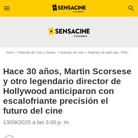
menu
search
Inicio
Noticias de Cine y Series
Noticias de cine
Noticias de películas: Película - ¿Sabías que...?
Hace 30 años, Martin Scorsese
y otro legendario director de
Hollywood anticiparon con
escalofriante precisión el
Google
futuro del cine
13/09/2025 a las 3:00 p. m.