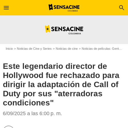
menu
search
Inicio
Noticias de Cine y Series
Noticias de cine
Noticias de películas: Gente
Es
Este legendario director de
Hollywood fue rechazado para
dirigir la adaptación de Call of
Duty por sus "aterradoras
condiciones"
Google
6/09/2025 a las 6:00 p. m.