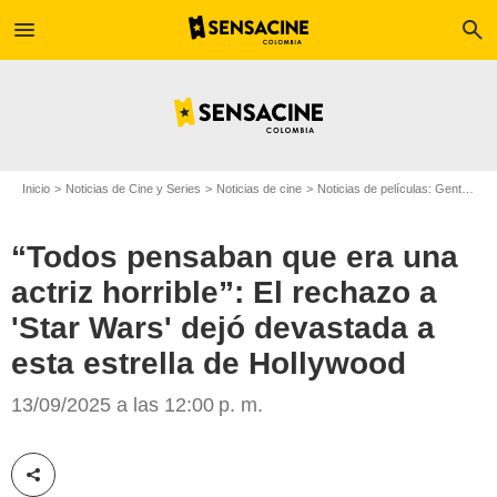
menu
search
Inicio
Noticias de Cine y Series
Noticias de cine
Noticias de películas: Gente
“T
“Todos pensaban que era una
actriz horrible”: El rechazo a
'Star Wars' dejó devastada a
esta estrella de Hollywood
13/09/2025 a las 12:00 p. m.
Disney+
Compartir esta noticia