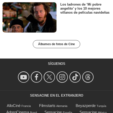
Los ladrones de ‘Mi pobre
angelito’ y los 10 mejores
villanos de películas navideñas
Álbumes de fotos de Cine
SÍGUENOS
SENSACINE EN EL EXTRANJERO
AlloCiné
Filmstarts
Beyazperde
Francia
Alemania
Turquía
AdoroCinema
Sensacine
Sensacine
Brasil
España
México