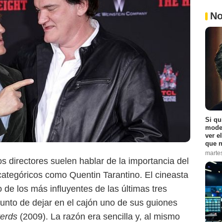
No
ABC
Si qu
moder
ver e
que n
marte
os directores suelen hablar de la importancia del
categóricos como Quentin Tarantino. El cineasta
de los más influyentes de las últimas tres
unto de dejar en el cajón uno de sus guiones
terds
(2009). La razón era sencilla y, al mismo