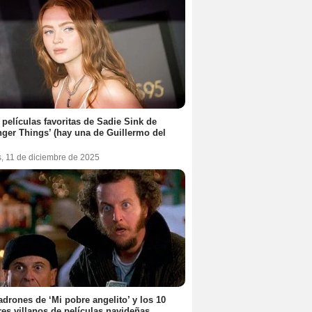
 películas favoritas de Sadie Sink de
nger Things’ (hay una de Guillermo del
s, 11 de diciembre de 2025
adrones de ‘Mi pobre angelito’ y los 10
es villanos de películas navideñas