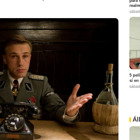
para 
realm
sábad
5 pel
sí en
sábad
Ál