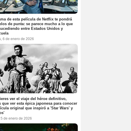
ama de esta película de Netflix te pondrá
elos de punta: se parece mucho a lo que
sucediendo entre Estados Unidos y
zuela
s, 6 de enero de 2026
ieres ver el viaje del héroe definitivo,
s que ver esta épica japonesa para conocer
lícula original que inspiró a 'Star Wars' y
os'
, 5 de enero de 2026