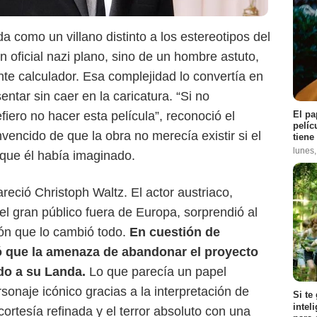
 como un villano distinto a los estereotipos del
n oficial nazi plano, sino de un hombre astuto,
Netflix
nte calculador. Esa complejidad lo convertía en
ntar sin caer en la caricatura. “Si no
El pa
fiero no hacer esta película”, reconoció el
pelíc
nvencido de que la obra no merecía existir si el
tiene
lunes
a que él había imaginado.
areció Christoph Waltz. El actor austriaco,
l gran público fuera de Europa, sorprendió al
ión que lo cambió todo.
En cuestión de
 que la amenaza de abandonar el proyecto
do a su Landa.
Lo que parecía un papel
sonaje icónico gracias a la interpretación de
Si te
intel
cortesía refinada y el terror absoluto con una