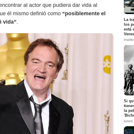
ncontrar al actor que pudiera dar vida al
que él mismo definió como
“posiblemente el
La tr
i vida”
.
los p
está 
Vene
marte
Si qu
tiene
la pe
'Bich
lunes