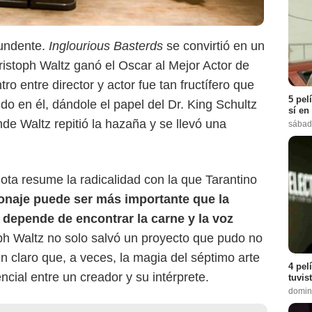
tundente.
Inglourious Basterds
se convirtió en un
Christoph Waltz ganó el Oscar al Mejor Actor de
ro entre director y actor fue tan fructífero que
5 pel
ndo en él, dándole el papel del Dr. King Schultz
sí en
de Waltz repitió la hazaña y se llevó una
sábad
ota resume la radicalidad con la que Tarantino
sonaje puede ser más importante que la
a depende de encontrar la carne y la voz
h Waltz no solo salvó un proyecto que pudo no
en claro que, a veces, la magia del séptimo arte
4 pel
cial entre un creador y su intérprete.
tuvis
domin