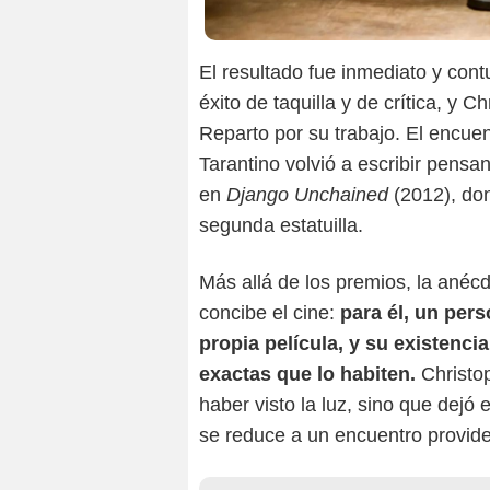
El resultado fue inmediato y con
éxito de taquilla y de crítica, y 
Reparto por su trabajo. El encuent
Tarantino volvió a escribir pensa
en
Django Unchained
(2012), don
segunda estatuilla.
Más allá de los premios, la anécd
concibe el cine:
para él, un per
propia película, y su existenci
exactas que lo habiten.
Christop
haber visto la luz, sino que dejó 
se reduce a un encuentro providen