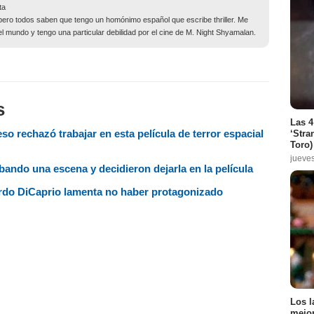
ta
pero todos saben que tengo un homónimo español que escribe thriller. Me
del mundo y tengo una particular debilidad por el cine de M. Night Shyamalan.
s
Las 4
eso rechazó trabajar en esta película de terror espacial
‘Stra
Toro)
jueve
bando una escena y decidieron dejarla en la película
ardo DiCaprio lamenta no haber protagonizado
Los l
mejor