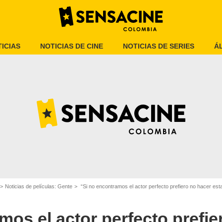
ICIAS
NOTICIAS DE CINE
NOTICIAS DE SERIES
Á
Noticias de películas: Gente
“Si no encontramos el actor perfecto prefiero no hacer esta película”: esto dijo uno de los di
mos el actor perfecto prefie