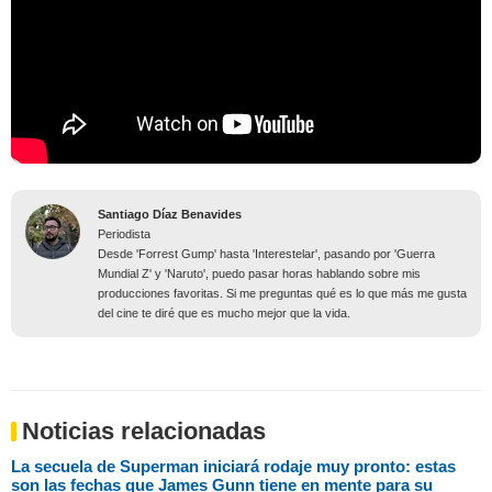
Santiago Díaz Benavides
Periodista
Desde 'Forrest Gump' hasta 'Interestelar', pasando por 'Guerra
Mundial Z' y 'Naruto', puedo pasar horas hablando sobre mis
producciones favoritas. Si me preguntas qué es lo que más me gusta
del cine te diré que es mucho mejor que la vida.
Noticias relacionadas
La secuela de Superman iniciará rodaje muy pronto: estas
son las fechas que James Gunn tiene en mente para su