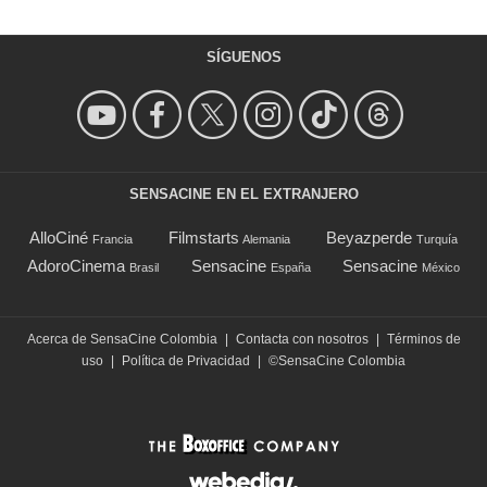
SÍGUENOS
SENSACINE EN EL EXTRANJERO
AlloCiné
Filmstarts
Beyazperde
Francia
Alemania
Turquía
AdoroCinema
Sensacine
Sensacine
Brasil
España
México
Acerca de SensaCine Colombia
|
Contacta con nosotros
|
Términos de
uso
|
Política de Privacidad
|
©SensaCine Colombia