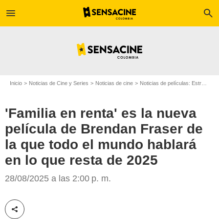
menu
search
Inicio
Noticias de Cine y Series
Noticias de cine
Noticias de películas: Estreno de película
'Familia en renta' es la nueva
película de Brendan Fraser de
la que todo el mundo hablará
en lo que resta de 2025
IMDb
28/08/2025 a las 2:00 p. m.
Compartir esta noticia