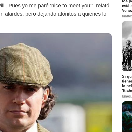
los p
ll’. Pues yo me paré ‘nice to meet you’”, relató
está 
Vene
in alardes, pero dejando atónitos a quienes lo
marte
Si qu
tiene
la pe
'Bich
lunes