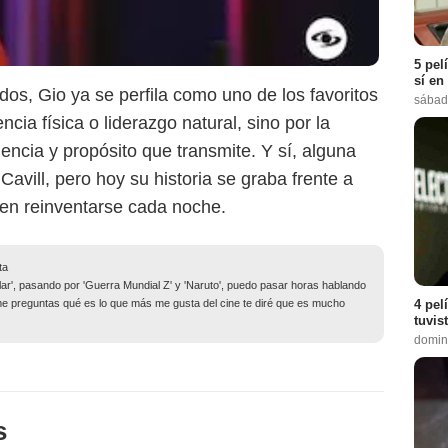
5 pel
sí en
os, Gio ya se perfila como uno de los favoritos
sábad
ncia física o liderazgo natural, sino por la
encia y propósito que transmite. Y sí, alguna
vill, pero hoy su historia se graba frente a
ven reinventarse cada noche.
ta
lar', pasando por 'Guerra Mundial Z' y 'Naruto', puedo pasar horas hablando
4 pel
me preguntas qué es lo que más me gusta del cine te diré que es mucho
tuvis
domin
s