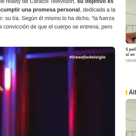
el reality de Caracol Televisión,
su objetivo es
ra cumplir una promesa personal
, dedicada a la
 su tía. Según él mismo lo ha dicho, “la fuerza
a convicción de que el cuerpo se entrena, pero
5 pel
sí en
sábad
Ál