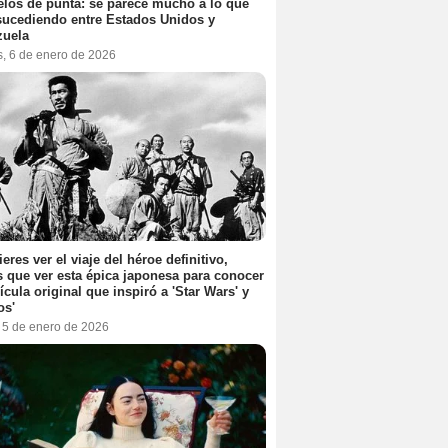
elos de punta: se parece mucho a lo que
sucediendo entre Estados Unidos y
zuela
s, 6 de enero de 2026
ieres ver el viaje del héroe definitivo,
s que ver esta épica japonesa para conocer
lícula original que inspiró a 'Star Wars' y
os'
, 5 de enero de 2026