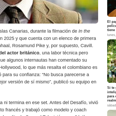
El pa
pelíc
tiene
Islas Canarias, durante la filmación de
In the
lunes
 en 2025 y que cuenta con un elenco de primera
nhaal, Rosamund Pike y, por supuesto, Cavill.
el actor británico
, una labor técnica pero
que algunos internautas han comentado su
Captura de pantalla
e Hollywood, lo que más resalta el colombiano es
ó para su confianza: “No busca parecerse a
or versión de sí mismo”, publicó su equipo en
Si te
intel
para 
realm
a ni termina en ese set. Antes del Desafío, vivió
sábad
cito francés y trabajó como modelo y coach