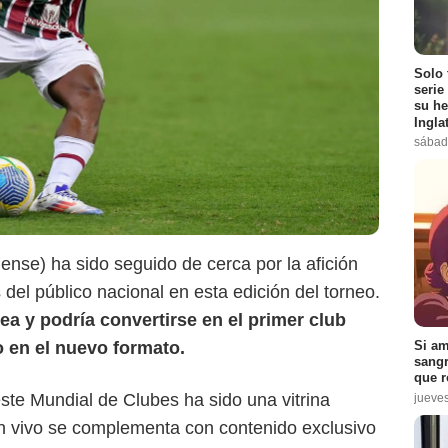
Solo 
serie
su he
Ingla
sábad
Getty Images
ense) ha sido seguido de cerca por la afición
s del público nacional en esta edición del torneo.
ea y podría convertirse en el primer club
o en el nuevo formato.
Si am
sangr
que r
ste Mundial de Clubes ha sido una vitrina
jueve
 en vivo se complementa con contenido exclusivo