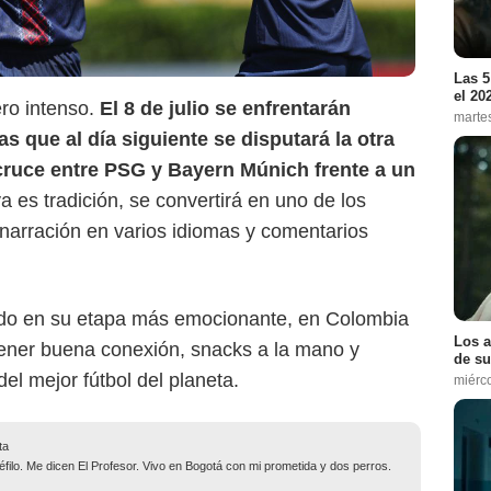
Las 5
el 20
ero intenso.
El 8 de julio se enfrentarán
marte
 que al día siguiente se disputará la otra
 cruce entre PSG y Bayern Múnich frente a un
ya es tradición, se convertirá en uno de los
narración en varios idiomas y comentarios
ndo en su etapa más emocionante, en Colombia
Los a
tener buena conexión, snacks a la mano y
de su
del mejor fútbol del planeta.
miérc
ta
filo. Me dicen El Profesor. Vivo en Bogotá con mi prometida y dos perros.