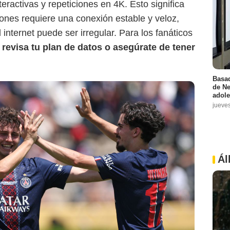
teractivas y repeticiones en 4K. Esto significa
ciones requiere una conexión estable y veloz,
nternet puede ser irregular. Para los fanáticos
:
revisa tu plan de datos o asegúrate de tener
Basad
de Ne
adole
jueve
Ál