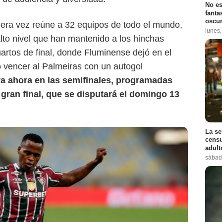
No es
fanta
oscur
mera vez reúne a 32 equipos de todo el mundo,
lunes
alto nivel que han mantenido a los hinchas
uartos de final, donde Fluminense dejó en el
ó vencer al Palmeiras con un autogol
ra ahora en las semifinales, programadas
la gran final, que se disputará el domingo 13
La se
censu
adul
sábad