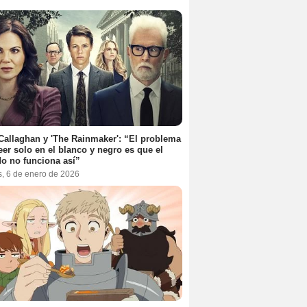
Callaghan y 'The Rainmaker': “El problema
eer solo en el blanco y negro es que el
o no funciona así”
s, 6 de enero de 2026