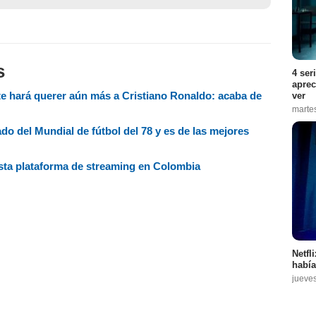
s
4 ser
aprec
 te hará querer aún más a Cristiano Ronaldo: acaba de
ver
marte
lado del Mundial de fútbol del 78 y es de las mejores
sta plataforma de streaming en Colombia
Netfl
había
jueve