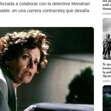
los p
forzada a colaborar con la detective Monahan
está 
Vene
lpable, en una carrera contrarreloj que desafía
marte
Si qu
tiene
la pe
'Bich
lunes