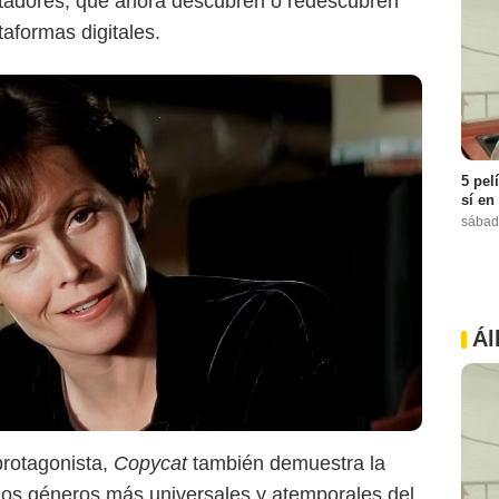
tadores, que ahora descubren o redescubren
taformas digitales.
5 pel
sí en
sábad
Ál
protagonista,
Copycat
también demuestra la
e los géneros más universales y atemporales del