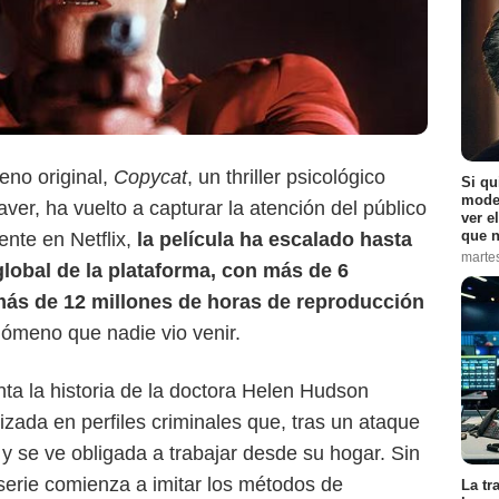
Netflix
eno original,
Copycat
, un thriller psicológico
Si qu
moder
er, ha vuelto a capturar la atención del público
ver e
que n
ente en Netflix,
la película ha escalado hasta
marte
global de la plataforma, con más de 6
más de 12 millones de horas de reproducción
nómeno que nadie vio venir.
ta la historia de la doctora Helen Hudson
zada en perfiles criminales que, tras un ataque
 y se ve obligada a trabajar desde su hogar. Sin
erie comienza a imitar los métodos de
La tr