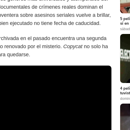
documentales de crímenes reales dominan el
noventera sobre asesinos seriales vuelve a brillar,
5 pel
ien ejecutado no tiene fecha de caducidad.
sí en
sábad
 archivada en el pasado encuentra una segunda
to renovado por el misterio.
Copycat
no solo ha
ara quedarse.
4 pel
tuvis
domin