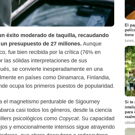
El pa
pelíc
 un éxito moderado de taquilla, recaudando
tiene
lunes
a un presupuesto de 27 millones.
Aunque
o, fue bien recibida por la crítica (76% en
 las sólidas interpretaciones de sus
Netflix
pués, se convierte inesperadamente en una
almente en países como Dinamarca, Finlandia,
nde ocupa los primeros puestos de popularidad.
ja el magnetismo perdurable de Sigourney
Si te
intel
abarca casi todos los géneros, desde la ciencia
para 
realm
rillers psicológicos como
Copycat
. Su capacidad
sábad
jos y emocionalmente intensos sigue atrayendo