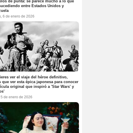
elos de punta: se parece mucho a lo que
sucediendo entre Estados Unidos y
zuela
s, 6 de enero de 2026
ieres ver el viaje del héroe definitivo,
s que ver esta épica japonesa para conocer
lícula original que inspiró a 'Star Wars' y
os'
, 5 de enero de 2026