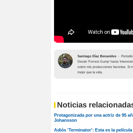
Santiago Díaz Benavides
-
Periodis
Desde 'Forrest Gump' hasta 'Intereste
sobre mis producciones favoritas. Si 
mejor que la vida.
Noticias relacionada
Protagonizada por una actriz de 95 año
Johansson
Adiós 'Terminator': Esta es la pelíc