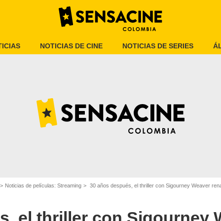
ICIAS
NOTICIAS DE CINE
NOTICIAS DE SERIES
Á
IMDb
Noticias de películas: Streaming
30 años después, el thriller con Sigourney Weaver rena
, el thriller con Sigourney