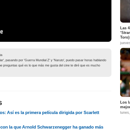
Las 4
‘Stra
Toro)
jueve
ta
lar', pasando por 'Guerra Mundial Z' y 'Naruto', puedo pasar horas hablando
me preguntas qué es lo que más me gusta del cine te diré que es mucho
s
Los l
mejor
s: Así es la primera película dirigida por Scarlett
lunes
ula con la que Arnold Schwarzenegger ha ganado más