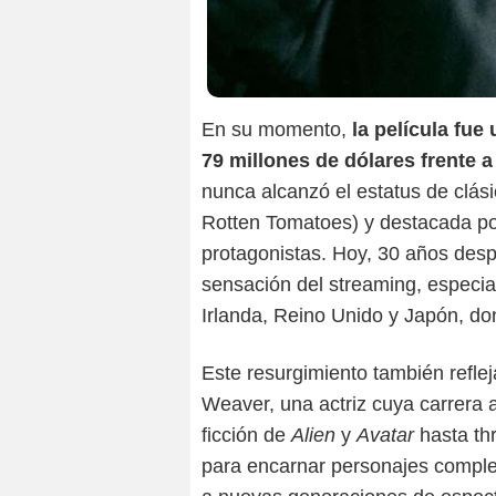
En su momento,
la película fue
79 millones de dólares frente 
nunca alcanzó el estatus de clásic
Rotten Tomatoes) y destacada por
protagonistas. Hoy, 30 años des
sensación del streaming, especi
Irlanda, Reino Unido y Japón, do
Este resurgimiento también refle
Weaver, una actriz cuya carrera 
ficción de
Alien
y
Avatar
hasta th
para encarnar personajes comple