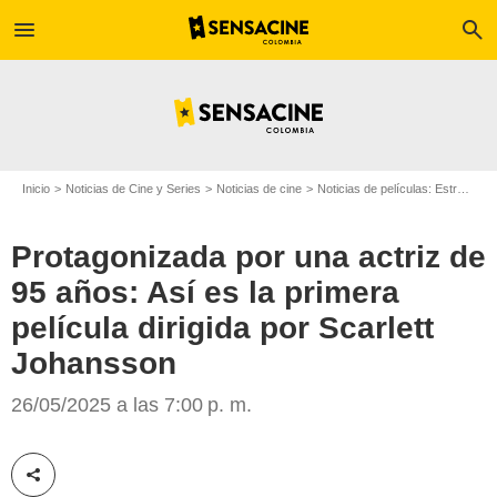
menu
search
Inicio
Noticias de Cine y Series
Noticias de cine
Noticias de películas: Estreno de película
Protagonizada por una actriz de
95 años: Así es la primera
película dirigida por Scarlett
AFP
Johansson
26/05/2025 a las 7:00 p. m.
Compartir esta noticia