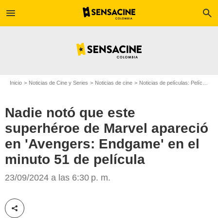
menu
search
Inicio
Noticias de Cine y Series
Noticias de cine
Noticias de películas: Película - ¿Sabías que...?
Nadie notó que este
superhéroe de Marvel apareció
en 'Avengers: Endgame' en el
minuto 51 de película
Marvel Studios
23/09/2024 a las 6:30 p. m.
Compartir esta noticia