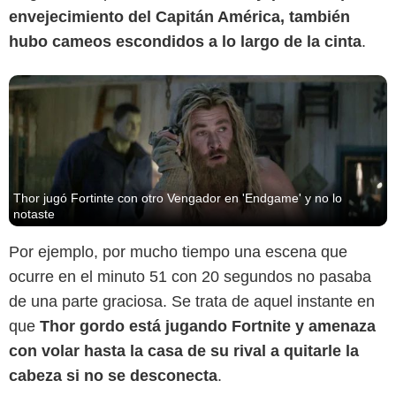
envejecimiento del Capitán América, también
hubo cameos escondidos a lo largo de la cinta
.
Thor jugó Fortinte con otro Vengador en 'Endgame' y no lo
notaste
Por ejemplo, por mucho tiempo una escena que
ocurre en el minuto 51 con 20 segundos no pasaba
de una parte graciosa. Se trata de aquel instante en
X/@Russo_Brothers
que
Thor gordo está jugando Fortnite y amenaza
con volar hasta la casa de su rival a quitarle la
cabeza si no se desconecta
.