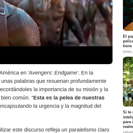
El pa
pelíc
Grant Halverson / AFP
tiene
lunes
n América en
'Avengers: Endgame'
. En la
a unas palabras que resuenan profundamente
cordándoles la importancia de su misión y la
 bien común. "
Esta es la pelea de nuestras
 encapsulando la urgencia y la magnitud del
Si te
intel
para 
realm
ilizar este discurso refleja un paralelismo claro
sábad