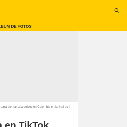
search
LBUM DE FOTOS
 a la selección Colombia en la final de la Copa América 2024
a en TikTok