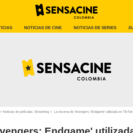
ICIAS
NOTICIAS DE CINE
NOTICIAS DE SERIES
Á
Noticias de películas: Streaming
La escena de 'Avengers: Endgame' utilizada en TikTok para alentar
SensaCine Colombia
vengers: Endgame' utilizad