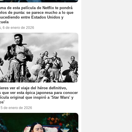
ama de esta película de Netflix te pondrá
elos de punta: se parece mucho a lo que
sucediendo entre Estados Unidos y
zuela
s, 6 de enero de 2026
ieres ver el viaje del héroe definitivo,
s que ver esta épica japonesa para conocer
lícula original que inspiró a 'Star Wars' y
os'
, 5 de enero de 2026