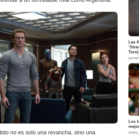
frentar a un formidable rival como Argentina.
Las 4
‘Stra
Toro)
jueve
Los l
mejor
ido no es solo una revancha, sino una
lunes