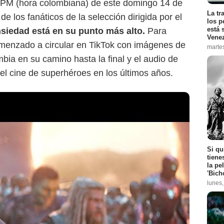
:00 PM (hora colombiana) de este domingo 14 de
La tr
de los fanáticos de la selección dirigida por el
los p
está 
nsiedad está en su punto más alto.
Para
Vene
omenzado a circular en TikTok con imágenes de
marte
mbia en su camino hasta la final y el audio de
l cine de superhéroes en los últimos años.
Si qu
tiene
la pe
'Bich
lunes