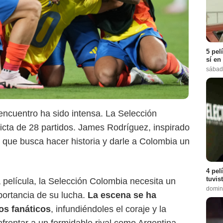
5 pel
sí en
Marvel Studios
sábad
 encuentro ha sido intensa. La Selección
icta de 28 partidos. James Rodríguez, inspirado
 que busca hacer historia y darle a Colombia un
4 pel
tuvis
 película, la Selección Colombia necesita un
domin
mportancia de su lucha.
La escena se ha
os fanáticos
, infundiéndoles el coraje y la