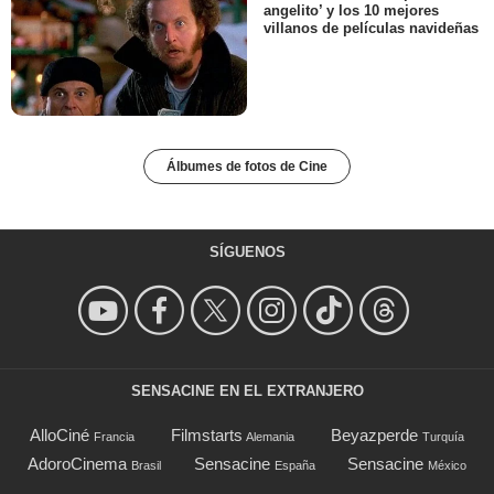
angelito’ y los 10 mejores
villanos de películas navideñas
Álbumes de fotos de Cine
SÍGUENOS
SENSACINE EN EL EXTRANJERO
AlloCiné
Filmstarts
Beyazperde
Francia
Alemania
Turquía
AdoroCinema
Sensacine
Sensacine
Brasil
España
México