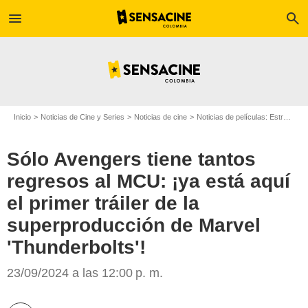
menu
search
Inicio
Noticias de Cine y Series
Noticias de cine
Noticias de películas: Estreno de película
Sólo Avengers tiene tantos
regresos al MCU: ¡ya está aquí
el primer tráiler de la
superproducción de Marvel
'Thunderbolts'!
Marvel Studios
23/09/2024 a las 12:00 p. m.