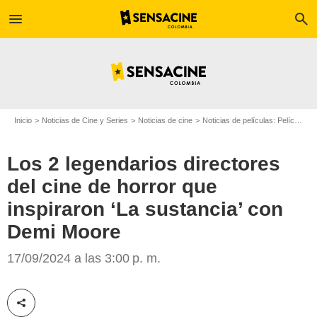
menu
search
Inicio
Noticias de Cine y Series
Noticias de cine
Noticias de películas: Película - ¿Sabías que...?
Los 2 legendarios directores
del cine de horror que
inspiraron ‘La sustancia’ con
Demi Moore
MUBI
17/09/2024 a las 3:00 p. m.
Compartir esta noticia