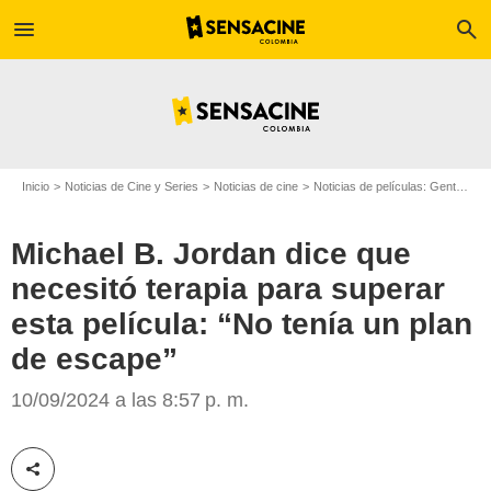
menu
search
Inicio
Noticias de Cine y Series
Noticias de cine
Noticias de películas: Gente
Mi
Michael B. Jordan dice que
necesitó terapia para superar
esta película: “No tenía un plan
de escape”
Marvel Studios
10/09/2024 a las 8:57 p. m.
Compartir esta noticia