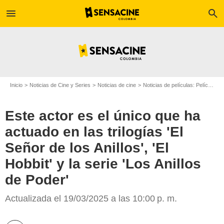
menu
search
Inicio
Noticias de Cine y Series
Noticias de cine
Noticias de películas: Película - ¿Sabías que...?
Este actor es el único que ha
actuado en las trilogías 'El
Señor de los Anillos', 'El
Hobbit' y la serie 'Los Anillos
de Poder'
Actualizada el 19/03/2025 a las 10:00 p. m.
SensaCine Colombia