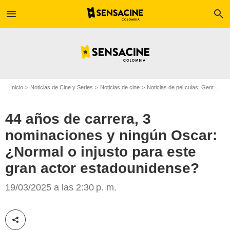
menu
search
Inicio
Noticias de Cine y Series
Noticias de cine
Noticias de películas: Gente
44
44 años de carrera, 3
nominaciones y ningún Oscar:
¿Normal o injusto para este
gran actor estadounidense?
19/03/2025 a las 2:30 p. m.
Google
Compartir esta noticia